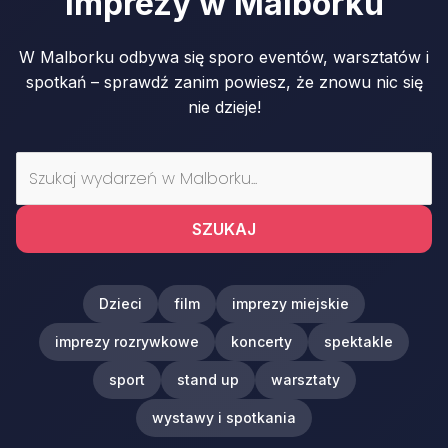
Imprezy w Malborku
W Malborku odbywa się sporo eventów, warsztatów i
spotkań – sprawdź zanim powiesz, że znowu nic się
nie dzieje!
SZUKAJ
Dzieci
film
imprezy miejskie
imprezy rozrywkowe
koncerty
spektakle
sport
stand up
warsztaty
wystawy i spotkania