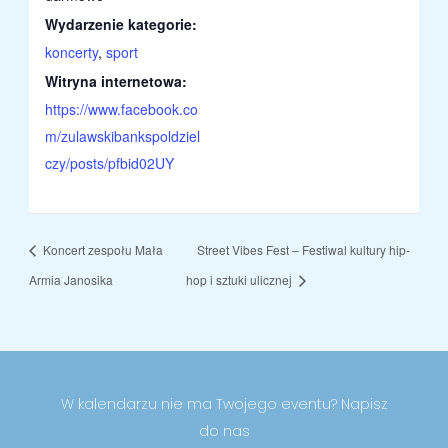
Wydarzenie kategorie:
koncerty
,
sport
Witryna internetowa:
https://www.facebook.co
m/zulawskibankspoldziel
czy/posts/pfbid02UY
Koncert zespołu Mała
Street Vibes Fest – Festiwal kultury hip-
Armia Janosika
hop i sztuki ulicznej
W kalendarzu nie ma Twojego eventu? Napisz
do nas