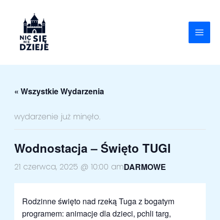
Skip
to
content
« Wszystkie Wydarzenia
wydarzenie już minęło.
Wodnostacja – Święto TUGI
DARMOWE
21 czerwca, 2025 @ 10:00 am
Rodzinne święto nad rzeką Tuga z bogatym
programem: animacje dla dzieci, pchli targ,