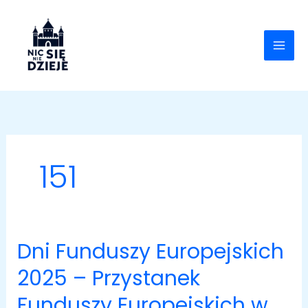
Skip
to
content
151
Dni Funduszy Europejskich
Dni
Funduszy
2025 – Przystanek
Europejskich
Funduszy Europejskich w
2025