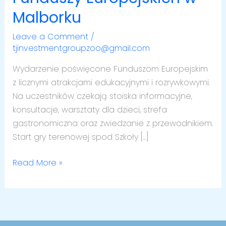
–
Malborku
Przystanek
Leave a Comment
/
Funduszy
tjinvestmentgroupzoo@gmail.com
Europejskich
w
Wydarzenie poświęcone Funduszom Europejskim
Malborku
z licznymi atrakcjami edukacyjnymi i rozrywkowymi.
Na uczestników czekają stoiska informacyjne,
konsultacje, warsztaty dla dzieci, strefa
gastronomiczna oraz zwiedzanie z przewodnikiem.
Start gry terenowej spod Szkoły […]
Read More »