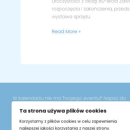
Uroczystości z okazji 80-lecia Za
lecie
rozpoczęcia i zakończenia, przeds
Zawodowej
wystawa sprzętu
Straży
Pożarnej
Read More »
W kalendarzu nie ma Twojego eventu? Napisz do
nas
Ta strona używa plików cookies
Korzystamy z plików cookies w celu zapewnienia
nicsieniedziejemalbork@gmail.com
najlepszej jakości korzystania z naszej strony.