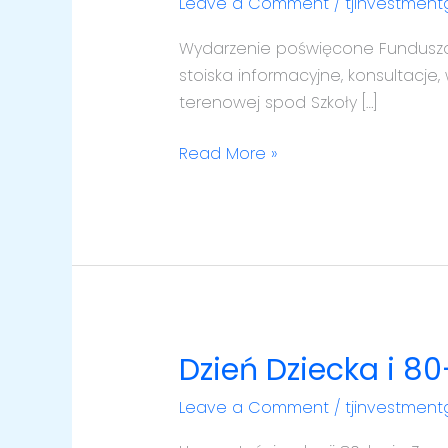
2025
Leave a Comment
/
tjinvestmen
–
Wydarzenie poświęcone Funduszom 
Przystanek
stoiska informacyjne, konsultacje,
Funduszy
terenowej spod Szkoły […]
Europejskich
w
Read More »
Malborku
Dzień Dziecka i 8
Dzień
Dziecka
Leave a Comment
/
tjinvestmen
i
80-