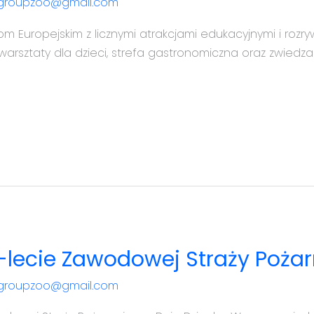
tgroupzoo@gmail.com
Europejskim z licznymi atrakcjami edukacyjnymi i rozry
 warsztaty dla dzieci, strefa gastronomiczna oraz zwiedza
0-lecie Zawodowej Straży Pożar
tgroupzoo@gmail.com