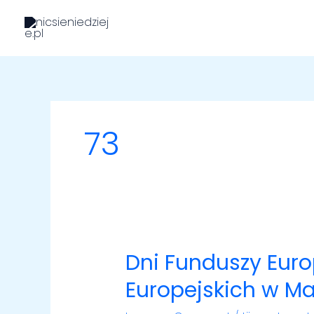
Skip
to
content
73
Dni Funduszy Euro
Dni
Funduszy
Europejskich w Ma
Europejskich