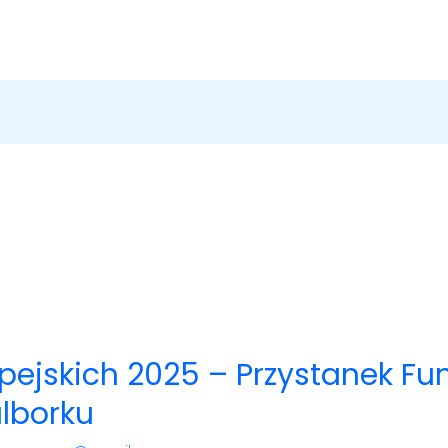
pejskich 2025 – Przystanek Fu
lborku