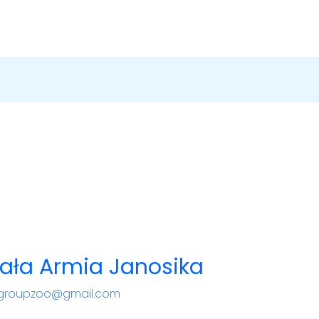
Mała Armia Janosika
tgroupzoo@gmail.com