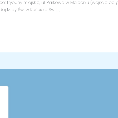
e: trybuny miejskie, ul. Parkowa w Malborku (wejście od go
dej Mszy Św. w Kościele Św. […]