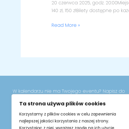
Armia
20 czerwca 2025, godz. 20:00Miejsc
Janosika
140 zł, 150 złBilety dostępne po każ
Read More »
W kalendarzu nie ma Twojego eventu? Napisz do
nas
Ta strona używa plików cookies
Korzystamy z plików cookies w celu zapewnienia
nicsieniedziejemalbork@gmail.com
najlepszej jakości korzystania z naszej strony.
Korzystając z niej, wyrażasz zgodę na ich użycie