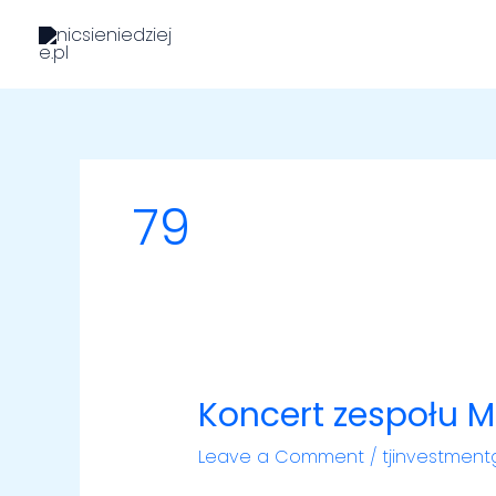
Skip
to
content
79
Koncert zespołu 
Koncert
zespołu
Leave a Comment
/
tjinvestmen
Mała