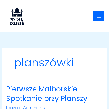
Skip
to
content
planszówki
Pierwsze Malborskie
Pierwsze
Malborskie
Spotkanie przy Planszy
Spotkanie
przy
Leave a Comment
/